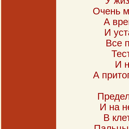
У жиз
Очень м
А вре
И уст
Все 
Тес
И 
А прито
Предел?
И на н
В кле
Пальцы 