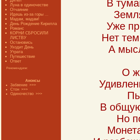
В тума
Дятел
Луна в одиночестве
Отчаяние
Земл
Идешь из-за горы ...
Мадам, мадам!
Уже пр
День Рождение Кирилла
Романс
КОРНИ СБРОСИЛИ
Нет тем
ЛИСТВУ
Остановись
А мыс
Уходит День
Утрата
Путешествие
Ответ
Рекомендуем:
О ж
Анонсы
Удивлен
Забвение
>>>
Стон
>>>
Пы
Одиночество
>>>
В общую
Но п
Монета