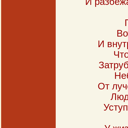
И разбеж
Во
И внут
Что
Затруб
Не
От луч
Люд
Уступ