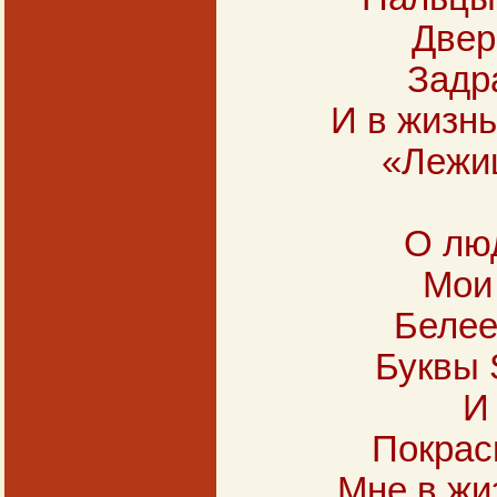
Двер
Задр
И в жизнь
«Лежиш
О люд
Мои
Белее
Буквы 
И
Покрас
Мне в жи