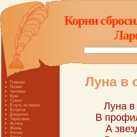
Корни сбросил
Лар
Луна в 
Главная
Поэма
Человек
Крах
Суккот
Луна в
В путь за пером
Встреча
Дождинка
В профил
Зарисовка
Истина
А звез
Жизнь
Антону