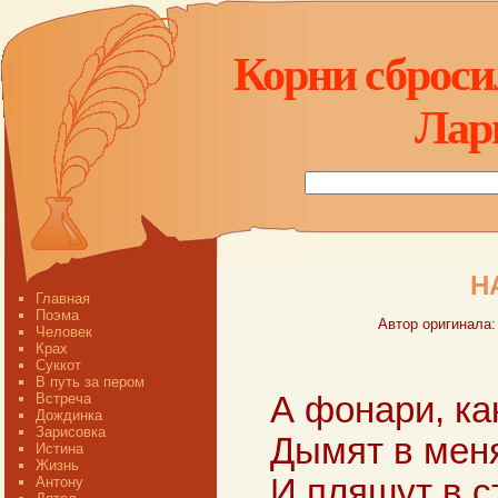
Корни сбросил
Лар
Н
Главная
Поэма
Автор оригинала:
Человек
Крах
Суккот
В путь за пером
Встреча
А фонари, как
Дождинка
Зарисовка
Дымят в меня
Истина
Жизнь
И пляшут в с
Антону