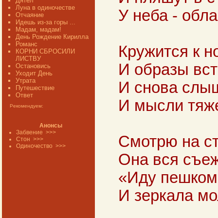
Дятел
Луна в одиночестве
У неба - обл
Отчаяние
Идешь из-за горы ...
Мадам, мадам!
День Рождение Кирилла
Романс
Кружится к н
КОРНИ СБРОСИЛИ
ЛИСТВУ
И образы вс
Остановись
Уходит День
Утрата
И снова слыш
Путешествие
Ответ
И мысли тяж
Рекомендуем:
Анонсы
Забвение
>>>
Смотрю на ст
Стон
>>>
Одиночество
>>>
Она вся съе
«Иду пешком 
И зеркала мо