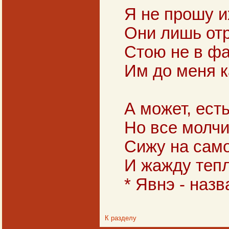
Я не прошу и
Они лишь отр
Стою не в фа
Им до меня к
А может, ест
Но все молчит
Сижу на сам
И жажду тепл
* Явнэ - наз
К разделу