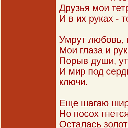
Друзья мои тет
И в их руках - 
Умрут любовь, и
Мои глаза и рук
Порыв души, ут
И мир под сер
ключи.
Еще шагаю широ
Но посох гнетс
Осталась золота